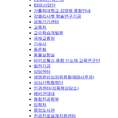
RISE사업단
가톨릭대학교 감염병 종합안내
강엘리사벳 학술연구기금
공동기기센터
교목처
교수학습개발원
국제교류처
기숙사
동문회
동물실험실
바이오헬스 융합 신소재 교육연구단
발전기금
상담센터
생명윤리심의위원회(IRB사무국)
성심산학협력단
인권센터(성폭력상담소)
예비군대대
융합전공학부
입학처
중앙도서관
전공진로설계지원센터