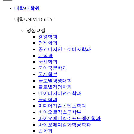
대학/대학원
대학
UNIVERSITY
성심교정
경영학과
경제학과
공간디자인ㆍ소비자학과
교직과
국사학과
국어국문학과
국제학부
글로벌경영대학
글로벌경영학과
데이터사이언스학과
물리학과
미디어기술콘텐츠학과
바이오로직스공학부
바이오메디컬소프트웨어학과
바이오메디컬화학공학과
법학과