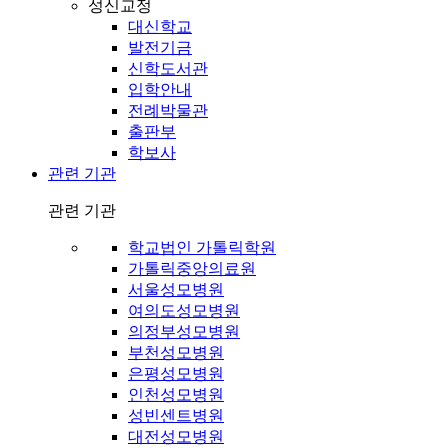
성신교정
대신학교
발전기금
신학도서관
입학안내
전례박물관
출판부
학보사
관련 기관
관련 기관
학교법인 가톨릭학원
가톨릭중앙의료원
서울성모병원
여의도성모병원
의정부성모병원
부천성모병원
은평성모병원
인천성모병원
성빈센트병원
대전성모병원