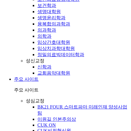
보건학과
생명대학원
생명윤리학과
융복합의과학과
의과학과
의학과
임상간호대학원
임상치과학대학원
정밀의료빅데이터학과
성신교정
신학과
교회음악대학원
주요 사이트
주요 사이트
성심교정
BK21 FOUR 스마트파마 미래인재 양성사업
팀
이원길 인본주의상
CUK ON
CUK비전혁신원