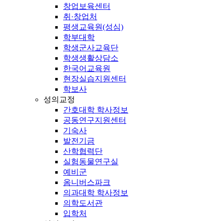
창업보육센터
취·창업처
평생교육원(성심)
학부대학
학생군사교육단
학생생활상담소
한국어교육원
현장실습지원센터
학보사
성의교정
간호대학 학사정보
공동연구지원센터
기숙사
발전기금
산학협력단
실험동물연구실
예비군
옴니버스파크
의과대학 학사정보
의학도서관
입학처