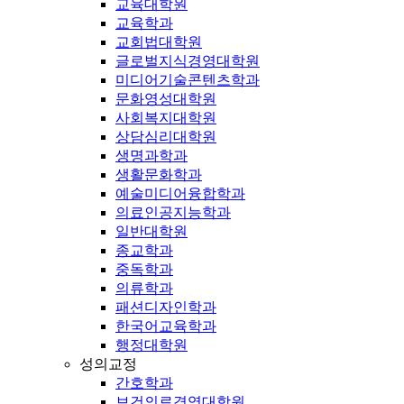
교육대학원
교육학과
교회법대학원
글로벌지식경영대학원
미디어기술콘텐츠학과
문화영성대학원
사회복지대학원
상담심리대학원
생명과학과
생활문화학과
예술미디어융합학과
의료인공지능학과
일반대학원
종교학과
중독학과
의류학과
패션디자인학과
한국어교육학과
행정대학원
성의교정
간호학과
보건의료경영대학원