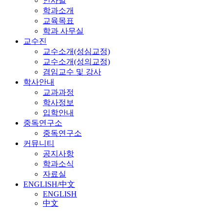
인사말
학과소개
교육목표
학과 사무실
교수진
교수소개(성심교정)
교수소개(성의교정)
겸임교수 및 강사
학사안내
교과과정
학사정보
입학안내
중독연구소
중독연구소
커뮤니티
공지사항
학과소식
자료실
ENGLISH/中文
ENGLISH
中文