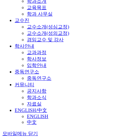
학과소개
교육목표
학과 사무실
교수진
교수소개(성심교정)
교수소개(성의교정)
겸임교수 및 강사
학사안내
교과과정
학사정보
입학안내
중독연구소
중독연구소
커뮤니티
공지사항
학과소식
자료실
ENGLISH/中文
ENGLISH
中文
모바일메뉴 닫기