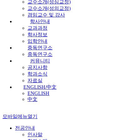
교수소개(성심교정)
교수소개(성의교정)
겸임교수 및 강사
학사안내
교과과정
학사정보
입학안내
중독연구소
중독연구소
커뮤니티
공지사항
학과소식
자료실
ENGLISH/中文
ENGLISH
中文
모바일메뉴열기
전공안내
인사말