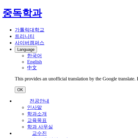
중독학과
가톨릭대학교
트리니티
사이버캠퍼스
Language
한국어
English
中文
This provides an unofficial translation by the Google translate.
OK
전공안내
인사말
학과소개
교육목표
학과 사무실
교수진